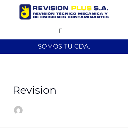
Ir
al
contenido
Menú
SOMOS TU CDA.
Revision